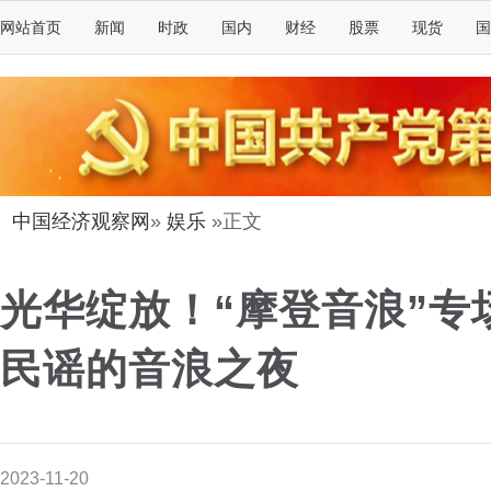
网站首页
新闻
时政
国内
财经
股票
现货
国
中国经济观察网
»
娱乐
»正文
光华绽放！“摩登音浪”专
民谣的音浪之夜
2023-11-20