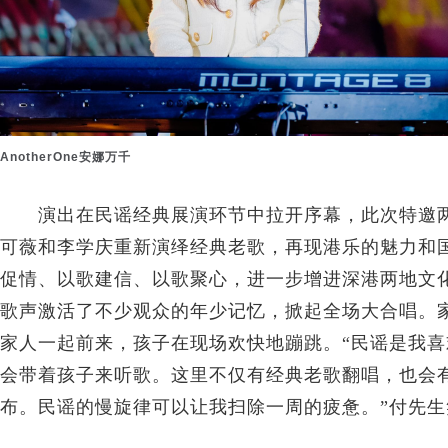
AnotherOne安娜万千
演出在民谣经典展演环节中拉开序幕，此次特邀两
可薇和李学庆重新演绎经典老歌，再现港乐的魅力和
促情、以歌建信、以歌聚心，进一步增进深港两地文
歌声激活了不少观众的年少记忆，掀起全场大合唱。
家人一起前来，孩子在现场欢快地蹦跳。“民谣是我
会带着孩子来听歌。这里不仅有经典老歌翻唱，也会
布。民谣的慢旋律可以让我扫除一周的疲惫。”付先生