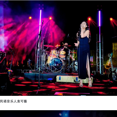
民谣音乐人袁可薇