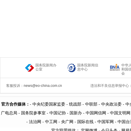
国务院新闻办
国务院新闻信
中华
公室
息中心
和国
会
客服投诉：
news@eo-china.com.cn
违法和不良信息举报中心
官方合作媒体：
-
中央纪委国家监委 -
统战部 -
中联部
- 中央政法委 -
中
广电总局 -
国务院参事室 -
中国记协 -
国新办 -
中国网信网 -
中国文明网
-
法治网
-
中工网
-
央广网
-
国际在线
-
中国军网
-
中国台
官方联盟媒体：
官网微博
-
今日头条
-
网易