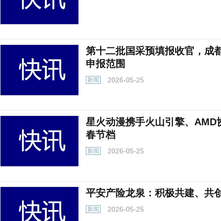
第十二批国采预填报收官，成
申报范围
2026-05-25
新闻
星火动漫携手火山引擎、AMD
春节档
2026-05-25
新闻
平安产险龙泉：积极共建、共
2026-05-25
新闻