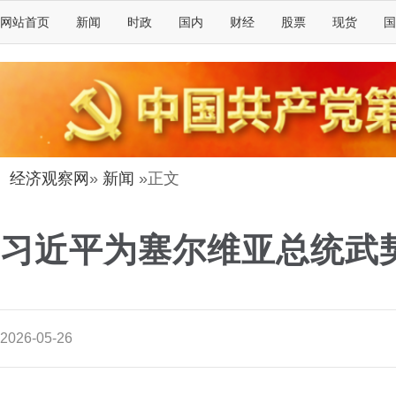
网站首页
新闻
时政
国内
财经
股票
现货
国
经济观察网
»
新闻
»正文
习近平为塞尔维亚总统武
2026-05-26