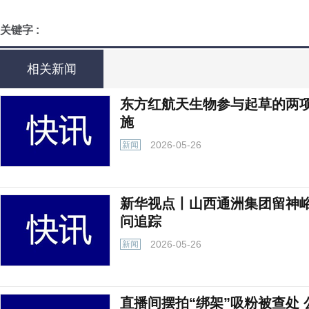
关键字 :
相关新闻
东方红航天生物参与起草的两
施
2026-05-26
新闻
新华视点丨山西通洲集团留神
问追踪
2026-05-26
新闻
直播间摆拍“绑架”吸粉被查处