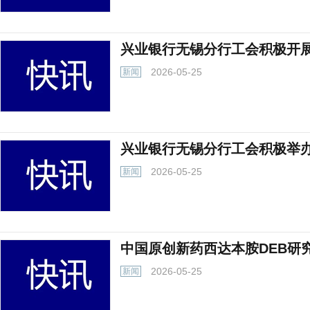
兴业银行无锡分行工会积极开
2026-05-25
新闻
兴业银行无锡分行工会积极举
2026-05-25
新闻
中国原创新药西达本胺DEB研
2026-05-25
新闻