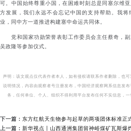
可。中国始终尊重小国，在困难时刻总是同塞尔维亚
方发展，我们永远不会忘记中国的支持帮助。我将
业，同中方一道推进构建塞中命运共同体。
党和国家功勋荣誉表彰工作委员会主任蔡奇，副
吴政隆等参加仪式。
声明：该文观点仅代表作者本人，如有侵权请联系作者删除，也可
说明情况，内容由观察者号注册发布，中国经济观察网系信息发布
务，任何单位、个人、组织不得利用平台发布任何不实信息，一
下一篇：
东方红航天生物参与起草的两项团体标准正
上一篇：
新华视点丨山西通洲集团留神峪煤矿瓦斯爆