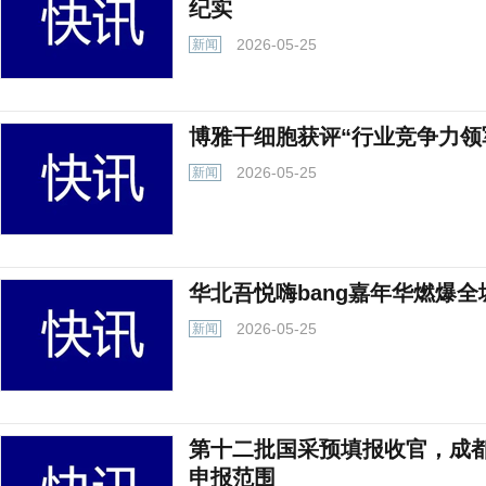
纪实
2026-05-25
新闻
博雅干细胞获评“行业竞争力领
2026-05-25
新闻
华北吾悦嗨bang嘉年华燃爆全
2026-05-25
新闻
第十二批国采预填报收官，成
申报范围