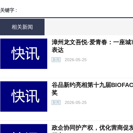
关键字 :
相关新闻
漳州龙文吾悦·爱青春：一座城市
表达
2026-05-25
新闻
谷品新约亮相第十九届BIOFACH
奖
2026-05-25
新闻
政企协同护产权，优化营商促