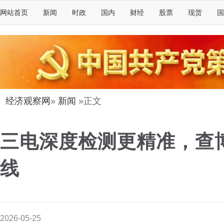
网站首页
新闻
时政
国内
财经
股票
现货
国
经济观察网
»
新闻
»正文
三电深度检测更精准，查
线
2026-05-25