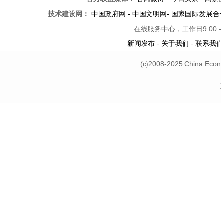
技术建设网：
中国政府网
-
中国文明网
-
国家国际发展合
在线服务中心，工作日9:00 -
新闻发布
-
关于我们
-
联系我
(c)2008-2025 China Econ