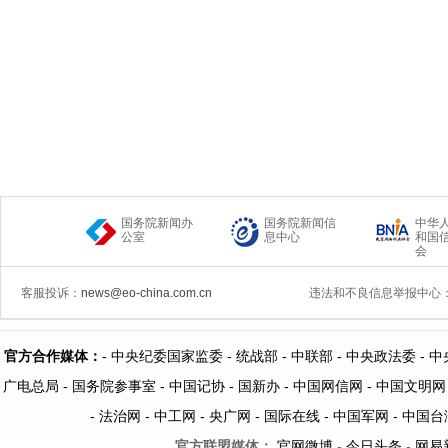
国务院新闻办
国务院新闻信
中华
公室
息中心
和国
会
客服投诉：
news@eo-china.com.cn
违法和不良信息举报中心
官方合作媒体：
-
中央纪委国家监委 -
统战部 -
中联部
- 中央政法委 -
中
广电总局 -
国务院参事室 -
中国记协 -
国新办 -
中国网信网 -
中国文明网
-
法治网
-
中工网
-
央广网
-
国际在线
-
中国军网
-
中国台
官方联盟媒体：
官网微博
-
今日头条
-
网易