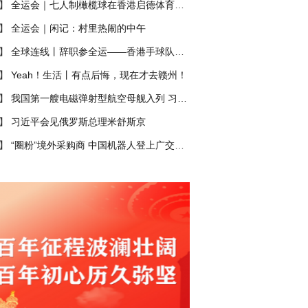
】
全运会｜七人制橄榄球在香港启德体育园开赛
】
全运会｜闲记：村里热闹的中午
】
全球连线丨辞职参全运——香港手球队的“热血奇迹”
】
Yeah！生活丨有点后悔，现在才去赣州！
】
我国第一艘电磁弹射型航空母舰入列 习近平出席入列授旗仪式并登舰视察
】
习近平会见俄罗斯总理米舒斯京
】
“圈粉”境外采购商 中国机器人登上广交会“主舞台”