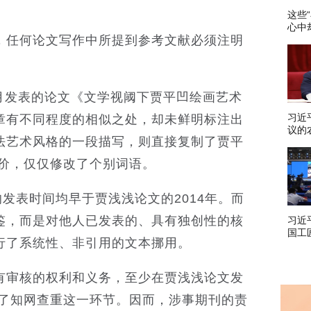
这些
心中
，任何论文写作中所提到参考文献必须注明
7月发表的论文《文学视阈下贾平凹绘画艺术
习近
章有不同程度的相似之处，却未鲜明标注出
议的
法艺术风格的一段描写，则直接复制了贾平
社会
评价，仅仅修改了个别词语。
的发表时间均早于贾浅浅论文的2014年。而
鉴，而是对他人已发表的、具有独创性的核
习近
国工
行了系统性、非引用的文本挪用。
办强
有审核的权利和义务，至少在贾浅浅论文发
行了知网查重这一环节。因而，涉事期刊的责