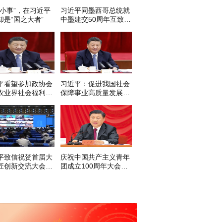
“小事”，在习近平
习近平同墨西哥总统就
却是“国之大者”
中墨建交50周年互致贺
电
平看望参加政协会
习近平：促进我国社会
农业界社会福利和
保障事业高质量发展、
保障界委员
可持续发展
平致信祝贺首届大
庆祝中国共产主义青年
匠创新交流大会举
团成立100周年大会在
调
京隆重举行