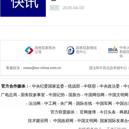
2026-04-03
新闻
国务院新闻办
国务院新闻信
中华
公室
息中心
和国
会
客服投诉：
news@eo-china.com.cn
违法和不良信息举报中心
官方合作媒体：
-
中央纪委国家监委 -
统战部 -
中联部
- 中央政法委 -
中
广电总局 -
国务院参事室 -
中国记协 -
国新办 -
中国网信网 -
中国文明网
-
法治网
-
中工网
-
央广网
-
国际在线
-
中国军网
-
中国台
官方联盟媒体：
官网微博
-
今日头条
-
网易
技术建设网：
中国政府网
-
中国文明网
-
国家国际发展合