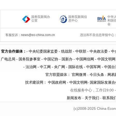
国务院新闻办
国务院新闻信
中华
公室
息中心
和国
会
客服投诉：
news@eo-china.com.cn
违法和不良信息举报中心
官方合作媒体：
-
中央纪委国家监委 -
统战部 -
中联部
- 中央政法委 -
中
广电总局 -
国务院参事室 -
中国记协 -
国新办 -
中国网信网 -
中国文明网
-
法治网
-
中工网
-
央广网
-
国际在线
-
中国军网
-
中国台
官方联盟媒体：
官网微博
-
今日头条
-
网易
技术建设网：
中国政府网
-
中国文明网
-
国家国际发展合
在线服务中心，工作日9:00 -
新闻发布
-
关于我们
-
联系我
(c)2008-2025 China Econ