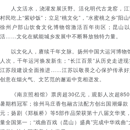
人文活水，浇灌发展沃野。活化明代古龙窑，江
村民吃上“紫砂饭”；立足“桃文化”，“水蜜桃之乡”阳
徐州户部山饮食文化博物馆激活百年街区；昆山以“
活……文化在赋能城乡发展中不断释放独特力量。
以文化人，赓续千年文脉。扬州中国大运河博物馆
人次，千年运河焕发新生；“长江百景”从历史走进
江苏段建设全面推进……江苏以敬畏之心保护传承好
创意在烟火气、文艺范的邂逅中竞相迸发。
《南京照相馆》票房超30亿元，观影人次超8500
暑期档冠军；徐州马庄香包融古法配方创出国潮爆款，
元；扬剧《郑板桥》等5部作品荣获第十八届文华奖，
量全国第一；“戏曲百戏（昆山）盛典”完成中华戏曲“