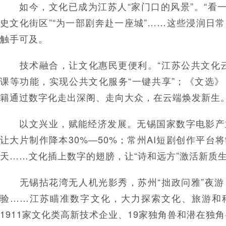
如今，文化已成为江苏人“家门口的风景”。“看一
史文化街区”“为一部剧奔赴一座城”……这些浸润日
触手可及。
技术融合，让文化惠民更便利。“江苏公共文化云
课等功能，实现公共文化服务“一键共享”；《文选
籍通过数字化走出深阁、走向大众，在云端焕发新生
以文兴业，赋能经济发展。无锡国家数字电影产
让大片制作降本30%—50%；常州AI短剧创作平台
天……文化插上数字的翅膀，让“诗和远方”激活新质
无锡拈花湾无人机光影秀，苏州“拙政问雅”夜游
验……江苏瞄准数字文化，大力探索文化、旅游和
1911家文化类高新技术企业、19家独角兽和潜在独