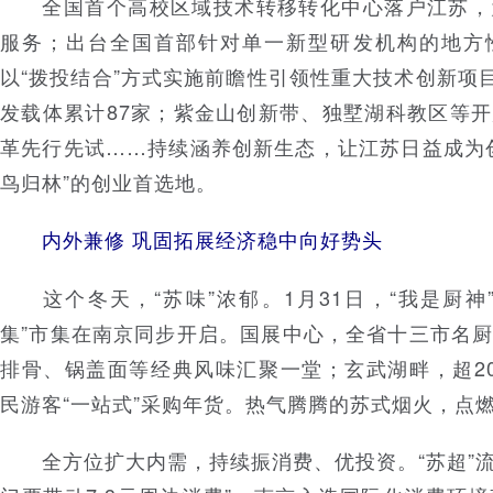
全国首个高校区域技术转移转化中心落户江苏，
服务；出台全国首部针对单一新型研发机构的地方
以“拨投结合”方式实施前瞻性引领性重大技术创新项目
发载体累计87家；紫金山创新带、独墅湖科教区等
革先行先试……持续涵养创新生态，让江苏日益成为
鸟归林”的创业首选地。
内外兼修 巩固拓展经济稳中向好势头
这个冬天，“苏味”浓郁。1月31日，“我是厨神
集”市集在南京同步开启。国展中心，全省十三市名
排骨、锅盖面等经典风味汇聚一堂；玄武湖畔，超2
民游客“一站式”采购年货。热气腾腾的苏式烟火，点
全方位扩大内需，持续振消费、优投资。“苏超”流