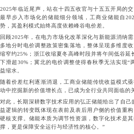
2025年临近尾声，站在十四五收官与十五五开局的
最早步入市场化的储能细分领域，工商业储能自20
势，其盈利模式始终高度依赖峰谷电价差。
回顾2025年，在电力市场化改革深化与新能源消纳
多地分时电价调整政策密集落地，整体呈现多维度收
缩窄约25%；浙江收缩夏冬高峰时段并将午间低谷延
下滑超30%；冀北的电价调整使得春秋季无法实现“
益缩水。
随着价差红利逐渐消退，工商业储能传统收益模式亟
动中挖掘新的价值增长点，已成为全行业共同面临的
对此，长期深耕数字技术应用的弘正储能给出了自己
益逻辑的转变既体现在表前及表后用户侧的价值重构
硬核支撑。储能本质为调节性资源，数字化技术是其
撑，更是保障安全运行与经济性的核心。”