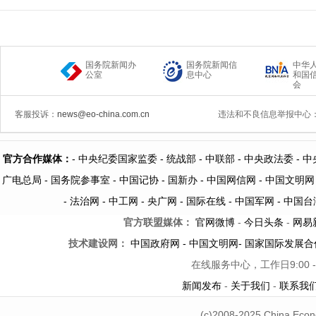
国务院新闻办
国务院新闻信
中华
公室
息中心
和国
会
客服投诉：
news@eo-china.com.cn
违法和不良信息举报中心
官方合作媒体：
-
中央纪委国家监委 -
统战部 -
中联部
- 中央政法委 -
中
广电总局 -
国务院参事室 -
中国记协 -
国新办 -
中国网信网 -
中国文明网
-
法治网
-
中工网
-
央广网
-
国际在线
-
中国军网
-
中国台
官方联盟媒体：
官网微博
-
今日头条
-
网易
技术建设网：
中国政府网
-
中国文明网
-
国家国际发展合
在线服务中心，工作日9:00 -
新闻发布
-
关于我们
-
联系我
(c)2008-2025 China Econ