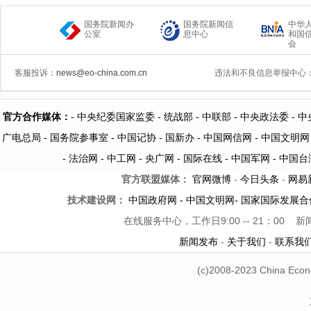
国务院新闻办
国务院新闻信
中华
公室
息中心
和国
会
客服投诉：
news@eo-china.com.cn
违法和不良信息举报中心
官方合作媒体：
-
中央纪委国家监委 -
统战部 -
中联部
- 中央政法委 -
中
广电总局 -
国务院参事室 -
中国记协 -
国新办 -
中国网信网 -
中国文明网
-
法治网
-
中工网
-
央广网
-
国际在线
-
中国军网
-
中国台
官方联盟媒体：
官网微博
-
今日头条
-
网易
技术建设网：
中国政府网
-
中国文明网
-
国家国际发展合
在线服务中心，工作日9:00 -- 21：00
新
新闻发布
-
关于我们
-
联系我
(c)2008-2023 China Econ