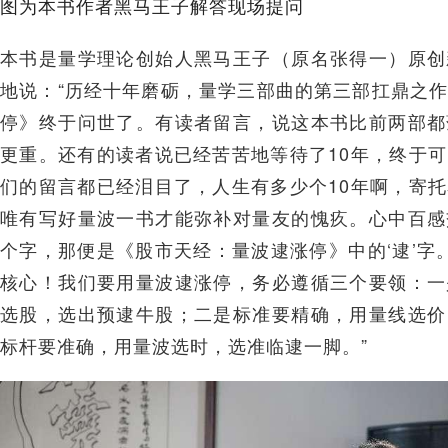
图为本书作者黑马王子解答现场提问
本书是量学理论创始人黑马王子（原名张得一）原创
地说：“历经十年磨砺，量学三部曲的第三部扛鼎之
停》终于问世了。有读者留言，说这本书比前两部都
更重。还有的读者说已经苦苦地等待了10年，终于
们的留言都已经泪目了，人生有多少个10年啊，寄
唯有写好量波一书才能弥补对量友的愧疚。心中百感
个字，那便是《股市天经：量波逮涨停》中的‘逮’字。
核心！我们要用量波逮涨停，务必遵循三个要领：一
选股，选出预逮牛股；二是标准要精确，用量线选价
标杆要准确，用量波选时，选准临逮一脚。”