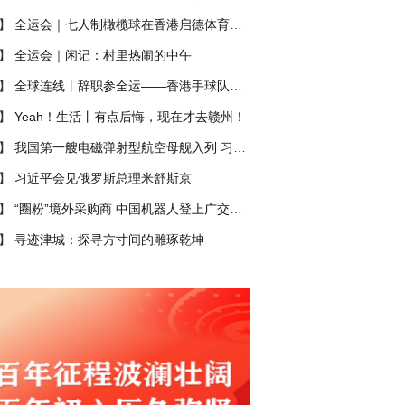
】
全运会｜七人制橄榄球在香港启德体育园开赛
】
全运会｜闲记：村里热闹的中午
】
全球连线丨辞职参全运——香港手球队的“热血奇迹”
】
Yeah！生活丨有点后悔，现在才去赣州！
】
我国第一艘电磁弹射型航空母舰入列 习近平出席入列授旗仪式并登舰视察
】
习近平会见俄罗斯总理米舒斯京
】
“圈粉”境外采购商 中国机器人登上广交会“主舞台”
】
寻迹津城：探寻方寸间的雕琢乾坤