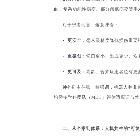
血、复杂功能性病变、部分颅底病变等手
对于患者而言，这意味着：
•
更安全
：毫米级精度降低损伤重要
•
更微创
：切口更小、出血更少、恢
•
更可及
：高龄、合并症患者也有更
神外副主任张一楠强调，机器人并非替
均需多学科团队（MDT）评估适应证与
二、
从个案到体系：人机共生的
“
可复