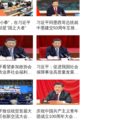
“小事”，在习近平
习近平同墨西哥总统就
却是“国之大者”
中墨建交50周年互致贺
电
平看望参加政协会
习近平：促进我国社会
农业界社会福利和
保障事业高质量发展、
保障界委员
可持续发展
平致信祝贺首届大
庆祝中国共产主义青年
匠创新交流大会举
团成立100周年大会在
调
京隆重举行