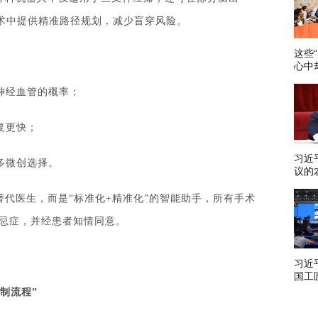
术中提供精准路径规划，减少盲穿风险。
这些
心中
神经血管的概率；
复更快；
习近
多微创选择。
议的
社会
代医生，而是“标准化+精准化”的智能助手，所有手术
禁忌症，并经患者知情同意。
习近
国工
办强
制流程
”