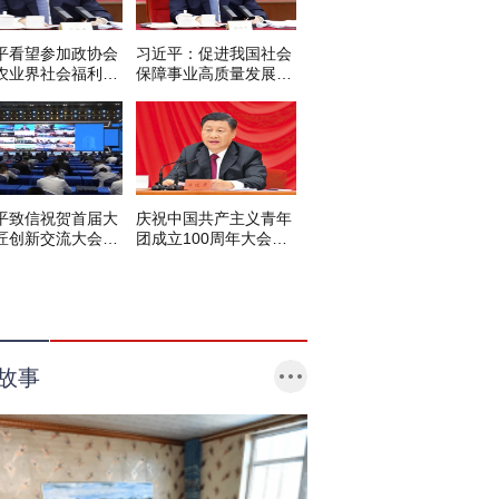
平看望参加政协会
习近平：促进我国社会
农业界社会福利和
保障事业高质量发展、
保障界委员
可持续发展
平致信祝贺首届大
庆祝中国共产主义青年
匠创新交流大会举
团成立100周年大会在
调
京隆重举行
故事