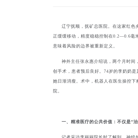
辽宁抚顺，抚矿总医院。在这家红色
正缓缓移动，精度稳稳控制在0.2—0.6
意味着风险的边界被重新定义。
神外主任张永惠介绍说，两个月时间
创手术，患者预后良好。74岁的李奶奶
她日渐消瘦。术中，机器人在医生操控下
院。
一、
精准医疗的公共价值：不仅是
“
治
记者采访李丽丽院长时了解到，神经